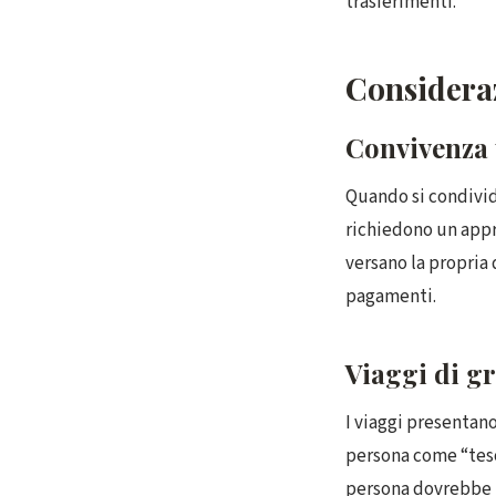
trasferimenti.
Consideraz
Convivenza 
Quando si condivid
richiedono un appr
versano la propria
pagamenti.
Viaggi di g
I viaggi presentan
persona come “teso
persona dovrebbe u