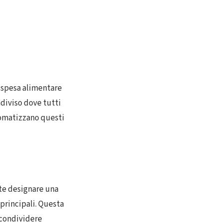
 spesa alimentare
ndiviso dove tutti
tomatizzano questi
nte designare una
principali. Questa
 condividere