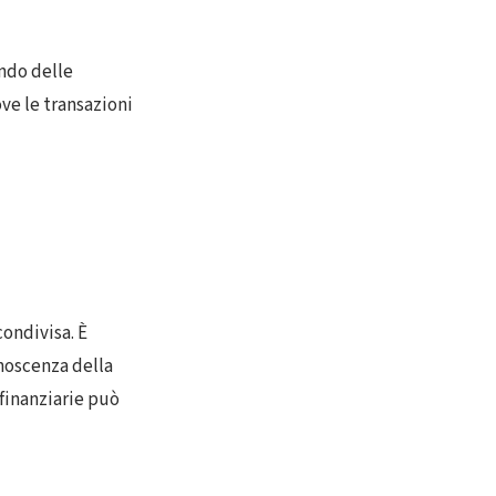
ondo delle
ove le transazioni
condivisa. È
noscenza della
finanziarie può