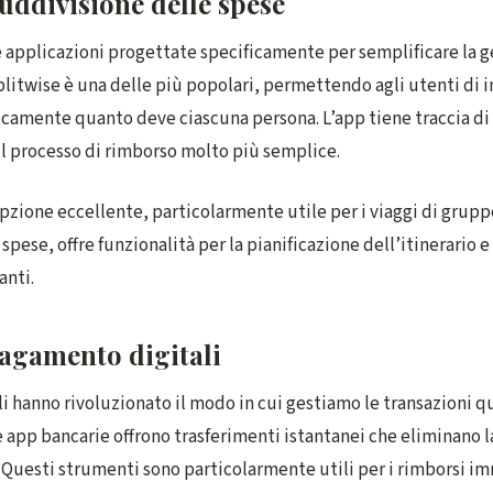
uddivisione delle spese
applicazioni progettate specificamente per semplificare la g
litwise è una delle più popolari, permettendo agli utenti di in
camente quanto deve ciascuna persona. L’app tiene traccia di t
il processo di rimborso molto più semplice.
opzione eccellente, particolarmente utile per i viaggi di gruppo
spese, offre funzionalità per la pianificazione dell’itinerario e
nti.
pagamento digitali
i hanno rivoluzionato il modo in cui gestiamo le transazioni q
 app bancarie offrono trasferimenti istantanei che eliminano l
. Questi strumenti sono particolarmente utili per i rimborsi i