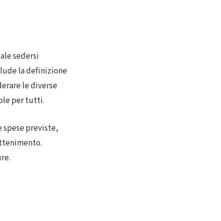
ale sedersi
lude la definizione
erare le diverse
le per tutti.
e spese previste,
rattenimento.
re.