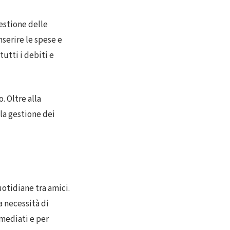
estione delle
serire le spese e
utti i debiti e
. Oltre alla
 la gestione dei
uotidiane tra amici.
a necessità di
mmediati e per