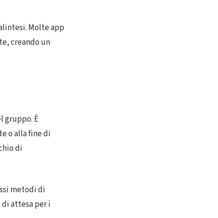
alintesi. Molte app
ite, creando un
l gruppo. È
 o alla fine di
chio di
essi metodi di
di attesa per i