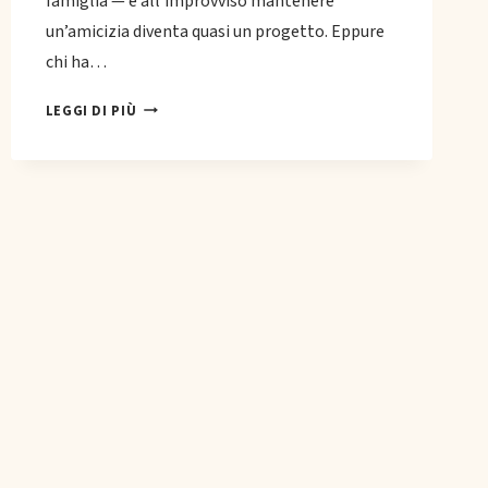
famiglia — e all’improvviso mantenere
un’amicizia diventa quasi un progetto. Eppure
chi ha…
L’IMPORTANZA
LEGGI DI PIÙ
DELL’AMICIZIA
NELLA
VITA
ADULTA