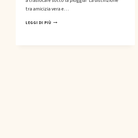
a traslocare sotto la pioggia? La distinzione
tra amicizia vera e…
DIFFERENZE
LEGGI DI PIÙ
TRA
AMICIZIA
VERA
E
CONOSCENZA
SUPERFICIALE