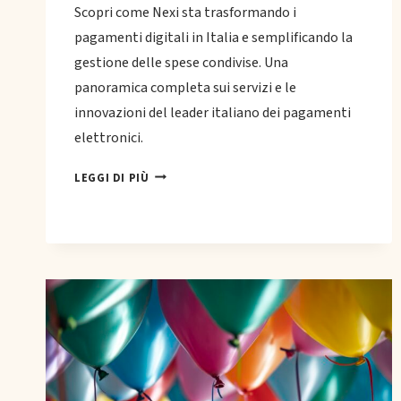
Scopri come Nexi sta trasformando i
pagamenti digitali in Italia e semplificando la
gestione delle spese condivise. Una
panoramica completa sui servizi e le
innovazioni del leader italiano dei pagamenti
elettronici.
NEXI
LEGGI DI PIÙ
E
I
PAGAMENTI
DIGITALI:
LA
RIVOLUZIONE
ITALIANA
PER
DIVIDERE
LE
SPESE