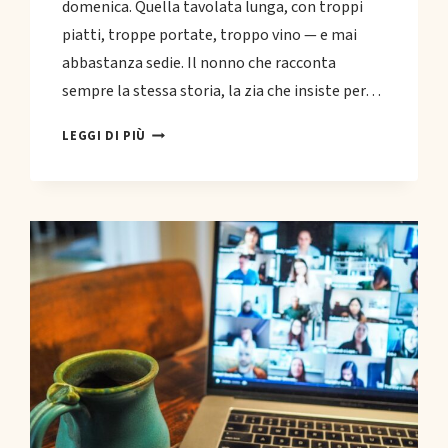
domenica. Quella tavolata lunga, con troppi
piatti, troppe portate, troppo vino — e mai
abbastanza sedie. Il nonno che racconta
sempre la stessa storia, la zia che insiste per…
LE
LEGGI DI PIÙ
TRADIZIONI
FAMILIARI
ITALIANE
CHE
UNISCONO
LE
GENERAZIONI