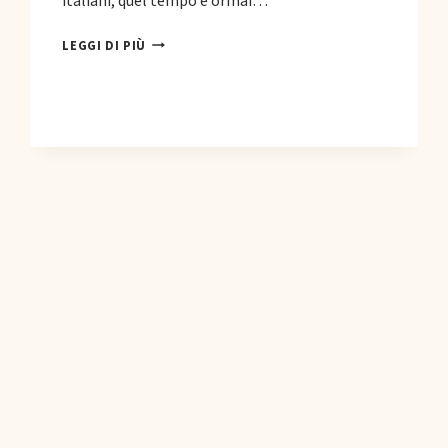
italiani, quel tempo è ormai…
COME
LEGGI DI PIÙ
MANTENERE
I
RAPPORTI
FAMILIARI
A
DISTANZA